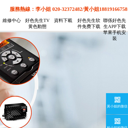
服務熱線：李小姐 020-32372482/黃小姐18819166758
維修中心
好色先生TV
資料下載
好色先生软
聯係好色先
黄色動態
件免费下载
生APP下载
苹果手机安
装
黃小姐的微信
柏小姐的微信