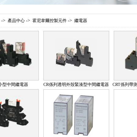
->
->
->
產品中心
霍尼韋爾控製元件
繼電器
小型中間繼電器
CR係列透明外殼緊湊型中間繼電器
CRT係列帶