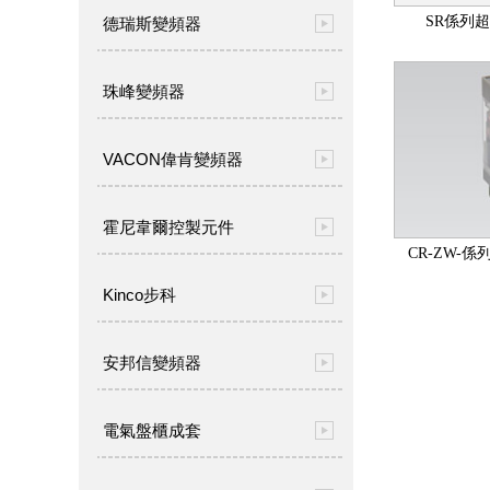
SR係列
德瑞斯變頻器
珠峰變頻器
VACON偉肯變頻器
霍尼韋爾控製元件
CR-ZW-
Kinco步科
安邦信變頻器
電氣盤櫃成套