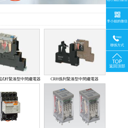
李小姐的微信
聯係方式
返回頂部
測試杆緊湊型中間繼電器
CRH係列緊湊型中間繼電器