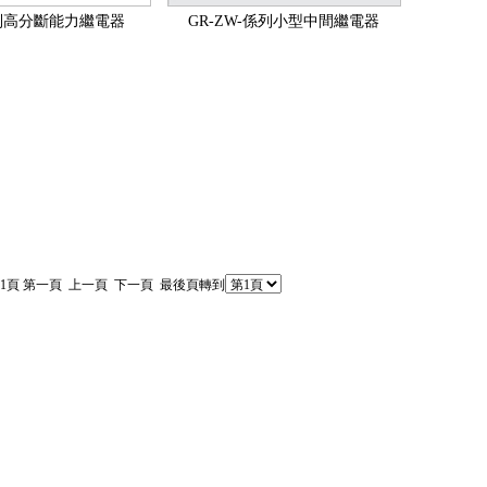
列高分斷能力繼電器
GR-ZW-係列小型中間繼電器
:第1頁 第一頁 上一頁 下一頁 最後頁轉到