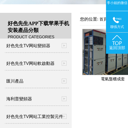
李小姐的微信
您的位置:
->
首頁
產品中
好色先生APP下载苹果手机
聯係方式
安装產品分類
PRODUCT CATEGORIES
好色先生TV网站變頻器
返回頂部
好色先生TV网站軟啟動器
電氣盤櫃成套
匯川產品
海利普變頻器
好色先生TV网站工業控製元件