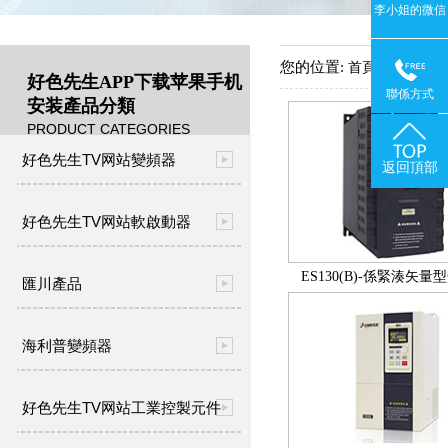
李小姐的微信
您的位置:
->
首頁
產品中
好色先生APP下载苹果手机
聯係方式
安装產品分類
PRODUCT CATEGORIES
好色先生TV网站變頻器
返回頂部
好色先生TV网站軟啟動器
ES130(B)-係緊湊矢量
匯川產品
海利普變頻器
好色先生TV网站工業控製元件