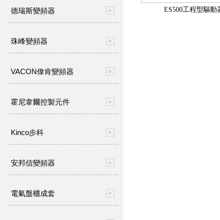
ES500工程型驅動
德瑞斯變頻器
珠峰變頻器
VACON偉肯變頻器
霍尼韋爾控製元件
Kinco步科
安邦信變頻器
電氣盤櫃成套